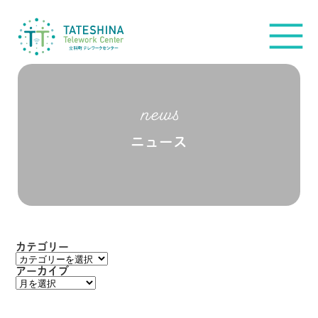
ニュース
カテゴリー
カ
テ
アーカイブ
ゴ
ア
リ
ー
ー
カ
イ