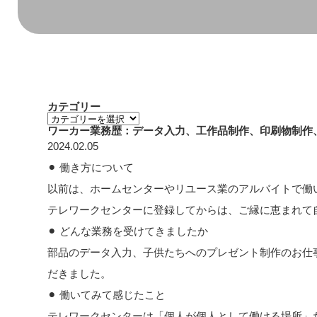
カテゴリー
カ
テ
ワーカー業務歴：データ入力、工作品制作、印刷物制作
ゴ
2024.02.05
リ
ー
⚫︎ 働き方について
以前は、ホームセンターやリユース業のアルバイトで働
テレワークセンターに登録してからは、ご縁に恵まれて
⚫︎ どんな業務を受けてきましたか
部品のデータ入力、子供たちへのプレゼント制作のお仕
だきました。
⚫︎ 働いてみて感じたこと
テレワークセンターは「個人が個人として働ける場所」