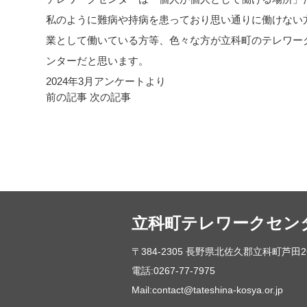
私のように難病や持病を患っており思い通りに働けない
業として働いている方等、色々な方が立科町のテレワー
ンターだと思います。
2024年3月アンケートより
前の記事
次の記事
立科町テレワークセン
〒384-2305 長野県北佐久郡立科町芦田26
電話:0267-77-7975
Mail:contact@tateshina-kosya.or.jp